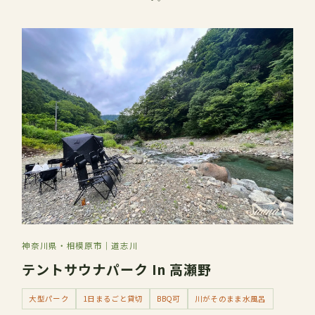
01
神奈川県・相模原市｜道志川
テントサウナパーク In 高瀬野
大型パーク
1日まるごと貸切
BBQ可
川がそのまま水風呂