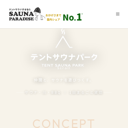
Scroll
仲間と、サウナを遊びつくす。
サウナ・川・BBQ ｜ 1日まるごと貸切
CONCEPT