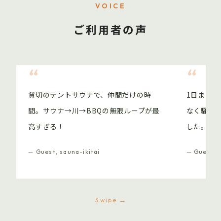
VOICE
ご利用者の声
“
“
貸切のテントサウナで、仲間だけの時
1日まる
間。サウナ→川→BBQの無限ループが最
なく騒げ
高すぎる！
した。
— Guest, sauna-ikitai
— Guest, s
→
Swipe